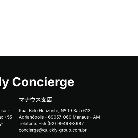
ly Concierge
マナウス支店
íso -
Rua: Belo Horizonte, Nº 19 Sala 612
e: +55
Adrianópolis - 69057-060 Manaus - AM
y-
Telefone: +55 (92) 99498-3987
concierge@quickly-group.com.br